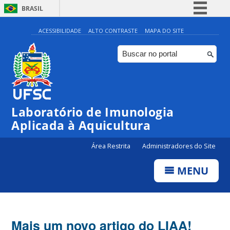
BRASIL
Simplifique!
ACESSIBILIDADE
ALTO CONTRASTE
MAPA DO SITE
Comunica BR
Participe
Acesso à informação
Legislação
Laboratório de Imunologia
Canais
Aplicada à Aquicultura
Área Restrita
Administradores do Site
MENU
Mais um novo artigo do LIAA!