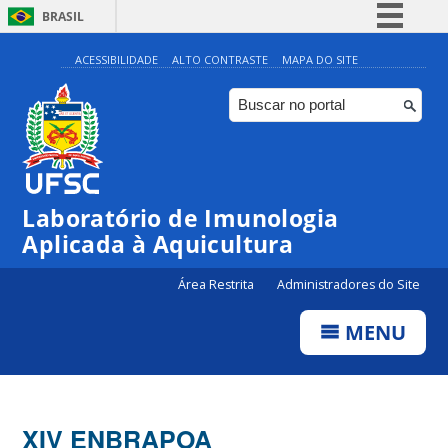
BRASIL
Simplifique!
ACESSIBILIDADE
ALTO CONTRASTE
MAPA DO SITE
Comunica BR
Participe
Acesso à informação
Legislação
Laboratório de Imunologia
Canais
Aplicada à Aquicultura
Área Restrita
Administradores do Site
MENU
XIV ENBRAPOA